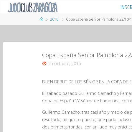
Saltar
INSC
al
contenido
Página
2016
Copa España Senior Pamplona 22/10/
de
Inicio
Copa España Senior Pamplona 22
25 octubre, 2016
BUEN DEBUT DE LOS SÉNIOR EN LA COPA DE 
El sábado pasado Guillermo Camacho y Fernan
Copa de España “A” sénior de Pamplona, con e
Guillermo Camacho, tras casi año y medio de p
resultado, un quinto puesto, que pudo incluso 
dos primeras rondas, con un judo muy práctico