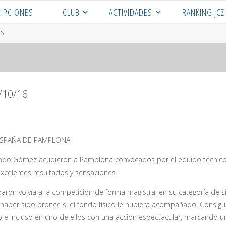
RIPCIONES
CLUB
ACTIVIDADES
RANKING JCZ
16
/10/16
ESPAÑA DE PAMPLONA
do Gómez acudieron a Pamplona convocados por el equipo técnico d
xcelentes resultados y sensaciones.
arón volvía a la competición de forma magistral en su categoría de s
haber sido bronce si el fondo físico le hubiera acompañado. Consigui
 e incluso en uno de ellos con una acción espectacular, marcando un