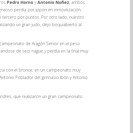
eros
Pedro Horno
y
Antonio Nuñez
, ambos
rvioso perdía por ippon en inmovilización,
 tercero por puntos. Por otro lado, nuestro
alizando un gran judo, dejo boquiabierto al
º campeonato de Aragón Senior en el peso
andose de seoi nague y perdía en la final muy
hacia con el bronce, en un campeonato muy
ntonio Poblador del gimnasio Ibon y Antonio
 Andres, que realizaron un gran campeonato