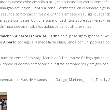
turones desde color amarillo a azul, se apuntaron nuestros compañ
 una gran actuación.
Toni
realizaba 2 combates, en el primero algo ne
segunda confrontación. Se dio un triple empate en su liga, quedando
nar sus 2 combates. Con una superioridad física sobre sus rivales y re
hi mata que arrancaba los aplausos de los allí presentes.
amacho
y
Alberto Franco
.
Guillermo
en el peso ligero ganaba su 4
rte
Alberto
conseguia la medalla de plata, vencía con un ipponazo col
po nuestro compañero Ángel Martín de Villanueva de Gallego que se 
inal donde quedaron campeones nuestros compañeros y amigos Jose A
mpeonato de Kyus de Villanueva de Gallego, Mariano, Juanan, David y