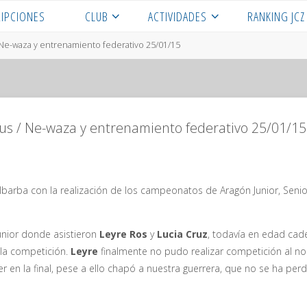
RIPCIONES
CLUB
ACTIVIDADES
RANKING JCZ
/ Ne-waza y entrenamiento federativo 25/01/15
Kyus / Ne-waza y entrenamiento federativo 25/01/15
arba con la realización de los campeonatos de Aragón Junior, Senior
nior donde asistieron
Leyre Ros
y
Lucia Cruz
, todavía en edad cad
 la competición.
Leyre
finalmente no pudo realizar competición al no as
er en la final, pese a ello chapó a nuestra guerrera, que no se ha pe