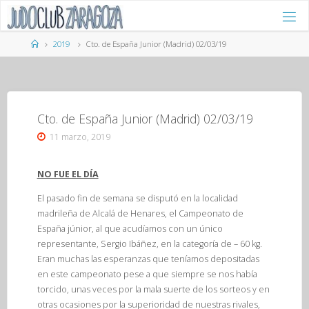
Saltar
al
contenido
Página
2019
Cto. de España Junior (Madrid) 02/03/19
de
Inicio
Cto. de España Junior (Madrid) 02/03/19
11 marzo, 2019
NO FUE EL DÍA
El pasado fin de semana se disputó en la localidad
madrileña de Alcalá de Henares, el Campeonato de
España júnior, al que acudíamos con un único
representante, Sergio Ibáñez, en la categoría de – 60 kg.
Eran muchas las esperanzas que teníamos depositadas
en este campeonato pese a que siempre se nos había
torcido, unas veces por la mala suerte de los sorteos y en
otras ocasiones por la superioridad de nuestras rivales,