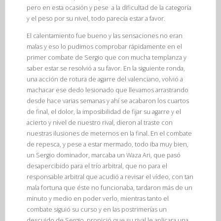
pero en esta ocasión y pese a la dificultad de la categoría
y el peso por su nivel, todo parecía estar a favor.
El calentamiento fue bueno y las sensaciones no eran
malas y eso lo pudimos comprobar rápidamente en el
primer combate de Sergio que con mucha templanza y
saber estar se resolvió a su favor. En la siguiente ronda,
una acción de rotura de agarre del valenciano, volvió a
machacar ese dedo lesionado que llevamos arrastrando
desde hace varias semanas y ahí se acabaron los cuartos
de final, el dolor, la imposibilidad de fijar su agarre y el
acierto y nivel de nuestro rival, dieron al traste con
nuestras ilusiones de meternos en la final. En el combate
de repesca, y pese a estar mermado, todo iba muy bien,
un Sergio dominador, marcaba un Waza Ari, que pasó
desapercibido para el trío arbitral, que no para el
responsable arbitral que acudió a revisar el vídeo, con tan
mala fortuna que éste no funcionaba, tardaron más de un
minuto y medio en poder verlo, mientras tanto el
combate siguió su curso y en las postrimerías un
descuido de Sergio, propició que su rival le aplicara una