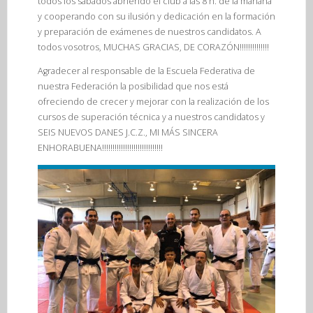
todos los sábados abriendo el club a las 8 h. de la mañana
y cooperando con su ilusión y dedicación en la formación
y preparación de exámenes de nuestros candidatos. A
todos vosotros, MUCHAS GRACIAS, DE CORAZÓN!!!!!!!!!!!!!!
Agradecer al responsable de la Escuela Federativa de
nuestra Federación la posibilidad que nos está
ofreciendo de crecer y mejorar con la realización de los
cursos de superación técnica y a nuestros candidatos y
SEIS NUEVOS DANES J.C.Z., MI MÁS SINCERA
ENHORABUENA!!!!!!!!!!!!!!!!!!!!!!!!!!!!!