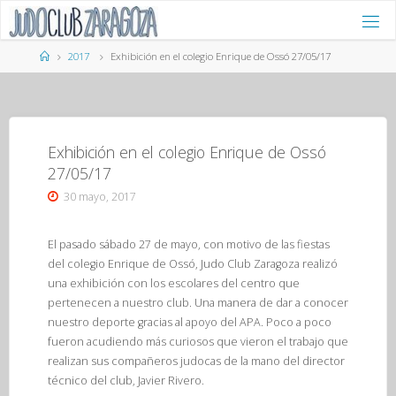
Saltar
al
contenido
Página
2017
Exhibición en el colegio Enrique de Ossó 27/05/17
de
Inicio
Exhibición en el colegio Enrique de Ossó
27/05/17
30 mayo, 2017
El pasado sábado 27 de mayo, con motivo de las fiestas
del colegio Enrique de Ossó, Judo Club Zaragoza realizó
una exhibición con los escolares del centro que
pertenecen a nuestro club. Una manera de dar a conocer
nuestro deporte gracias al apoyo del APA. Poco a poco
fueron acudiendo más curiosos que vieron el trabajo que
realizan sus compañeros judocas de la mano del director
técnico del club, Javier Rivero.