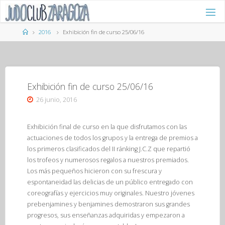
Saltar
al
contenido
Página
2016
Exhibición fin de curso 25/06/16
de
Inicio
Exhibición fin de curso 25/06/16
26 junio, 2016
Exhibición final de curso en la que disfrutamos con las
actuaciones de todos los grupos y la entrega de premios a
los primeros clasificados del II ránking J.C.Z que repartió
los trofeos y numerosos regalos a nuestros premiados.
Los más pequeños hicieron con su frescura y
espontaneidad las delicias de un público entregado con
coreografías y ejercicios muy originales. Nuestro jóvenes
prebenjamines y benjamines demostraron sus grandes
progresos, sus enseñanzas adquiridas y empezaron a