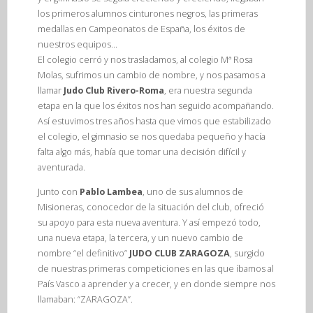
los primeros alumnos cinturones negros, las primeras
medallas en Campeonatos de España, los éxitos de
nuestros equipos…
El colegio cerró y nos trasladamos, al colegio Mª Rosa
Molas, sufrimos un cambio de nombre, y nos pasamos a
llamar
Judo Club Rivero-Roma
, era nuestra segunda
etapa en la que los éxitos nos han seguido acompañando.
Así estuvimos tres años hasta que vimos que estabilizado
el colegio, el gimnasio se nos quedaba pequeño y hacía
falta algo más, había que tomar una decisión difícil y
aventurada.
Junto con
Pablo Lambea
, uno de sus alumnos de
Misioneras, conocedor de la situación del club, ofreció
su apoyo para esta nueva aventura. Y así empezó todo,
una nueva etapa, la tercera, y un nuevo cambio de
nombre “el definitivo”
JUDO CLUB ZARAGOZA
, surgido
de nuestras primeras competiciones en las que íbamos al
País Vasco a aprender y a crecer, y en donde siempre nos
llamaban: “ZARAGOZA”.