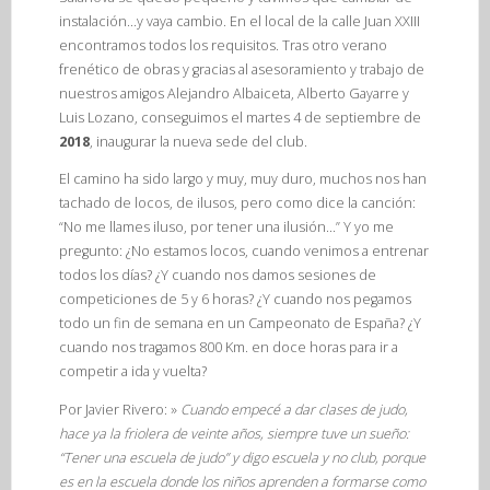
instalación…y vaya cambio. En el local de la calle Juan XXIII
encontramos todos los requisitos. Tras otro verano
frenético de obras y gracias al asesoramiento y trabajo de
nuestros amigos Alejandro Albaiceta, Alberto Gayarre y
Luis Lozano, conseguimos el martes 4 de septiembre de
2018
, inaugurar la nueva sede del club.
El camino ha sido largo y muy, muy duro, muchos nos han
tachado de locos, de ilusos, pero como dice la canción:
“No me llames iluso, por tener una ilusión…” Y yo me
pregunto: ¿No estamos locos, cuando venimos a entrenar
todos los días? ¿Y cuando nos damos sesiones de
competiciones de 5 y 6 horas? ¿Y cuando nos pegamos
todo un fin de semana en un Campeonato de España? ¿Y
cuando nos tragamos 800 Km. en doce horas para ir a
competir a ida y vuelta?
Por Javier Rivero: »
Cuando empecé a dar clases de judo,
hace ya la friolera de veinte años, siempre tuve un sueño:
“Tener una escuela de judo” y digo escuela y no club, porque
es en la escuela donde los niños aprenden a formarse como