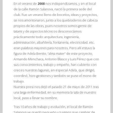
En el verano de
2008
nos independizamos, y en el local
de la calle Ramón Salanova, nació la primera sede del
club. Fue un verano lleno de bocetos, ideas y proyectos,
se nos amontonaron, junto a los quebraderos de cabeza
propios de las obras, pues nosotros somos gente de
tatami y de aspectos técnicos desconocíamos
prácticamente todo: arquitectura, ingeniería,
administración, albañilería, fontanería, electricidad. etc.
eran palabras mayores para nosotros. Pero allí estuvo la
figura de Adela Benito, “alma mater” de este proyecto,
Armando Menchaca, Antonio Blasco y Luis Pérez que con
sus conocimientos, trabajo y empeño, han cubierto con
creces nuestras lagunas, en especial Adela, que dirigió,
coordinó, hizo gestiones y también se puso el mono de
trabajo.
Nuestra presi nos dejó el pasado 21 de mayo de 2011 tras
una larga enfermedad, en su memoria la sala de nuestro
local, paso a llevar su nombre.
Tras 10 años de trabajo y evolución, el local de Ramón
Salanova se quedó pequeño y tuvimos que cambiar de