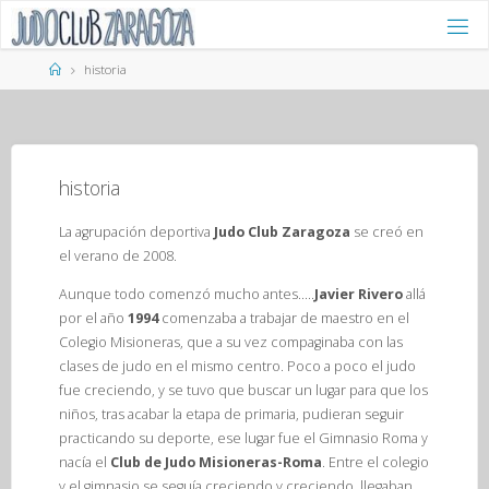
Saltar
al
contenido
Página
historia
de
Inicio
historia
La agrupación deportiva
Judo Club Zaragoza
se creó en
el verano de 2008.
Aunque todo comenzó mucho antes…..
Javier Rivero
allá
por el año
1994
comenzaba a trabajar de maestro en el
Colegio Misioneras, que a su vez compaginaba con las
clases de judo en el mismo centro. Poco a poco el judo
fue creciendo, y se tuvo que buscar un lugar para que los
niños, tras acabar la etapa de primaria, pudieran seguir
practicando su deporte, ese lugar fue el Gimnasio Roma y
nacía el
Club de Judo Misioneras-Roma
. Entre el colegio
y el gimnasio se seguía creciendo y creciendo, llegaban