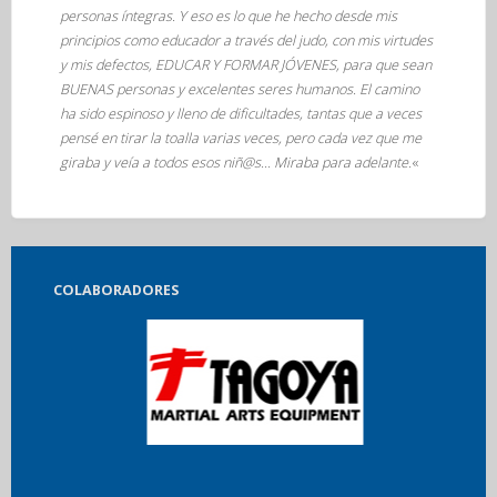
personas íntegras. Y eso es lo que he hecho desde mis
principios como educador a través del judo, con mis virtudes
y mis defectos, EDUCAR Y FORMAR JÓVENES, para que sean
BUENAS personas y excelentes seres humanos. El camino
ha sido espinoso y lleno de dificultades, tantas que a veces
pensé en tirar la toalla varias veces, pero cada vez que me
giraba y veía a todos esos niñ@s… Miraba para adelante.
«
COLABORADORES