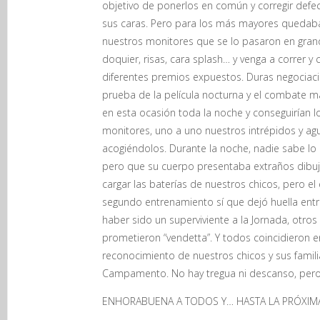
objetivo de ponerlos en común y corregir defect
sus caras. Pero para los más mayores quedaba e
nuestros monitores que se lo pasaron en grand
doquier, risas, cara splash… y venga a correr y 
diferentes premios expuestos. Duras negociaci
prueba de la película nocturna y el combate m
en esta ocasión toda la noche y conseguirían 
monitores, uno a uno nuestros intrépidos y ag
acogiéndolos. Durante la noche, nadie sabe lo
pero que su cuerpo presentaba extraños dibujos 
cargar las baterías de nuestros chicos, pero 
segundo entrenamiento sí que dejó huella entre
haber sido un superviviente a la Jornada, ot
prometieron “vendetta”. Y todos coincidieron 
reconocimiento de nuestros chicos y sus famil
Campamento. No hay tregua ni descanso, pero 
ENHORABUENA A TODOS Y… HASTA LA PRÓXIMA!!!!!!!!!!!!!!