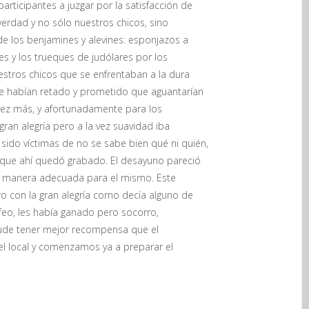
articipantes a juzgar por la satisfacción de
verdad y no sólo nuestros chicos, sino
e los benjamines y alevines: esponjazos a
nes y los trueques de judólares por los
estros chicos que se enfrentaban a la dura
 le habían retado y prometido que aguantarían
 vez más, y afortunadamente para los
an alegría pero a la vez suavidad iba
ido víctimas de no se sabe bien qué ni quién,
rio que ahí quedó grabado. El desayuno pareció
de manera adecuada para el mismo. Este
ro con la gran alegría como decía alguno de
eo, les había ganado pero socorro,
 pude tener mejor recompensa que el
el local y comenzamos ya a preparar el