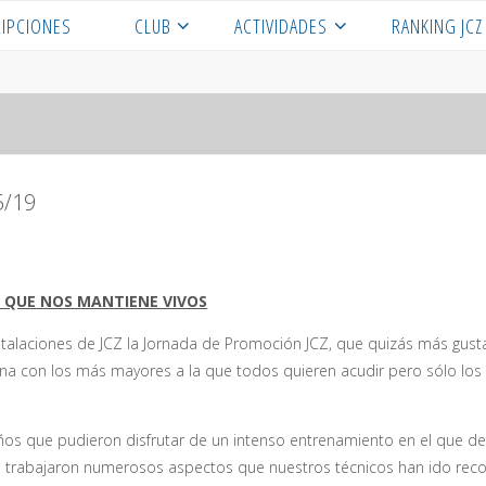
RIPCIONES
CLUB
ACTIVIDADES
RANKING JCZ
5/19
O QUE NOS MANTIENE VIVOS
talaciones de JCZ la Jornada de Promoción JCZ, que quizás más gust
a con los más mayores a la que todos quieren acudir pero sólo los 
ños que pudieron disfrutar de un intenso entrenamiento en el que desp
e trabajaron numerosos aspectos que nuestros técnicos han ido reco