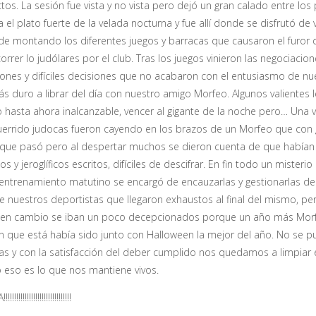
os. La sesión fue vista y no vista pero dejó un gran calado entre los p
l plato fuerte de la velada nocturna y fue allí donde se disfrutó de 
e montando los diferentes juegos y barracas que causaron el furor d
correr lo judólares por el club. Tras los juegos vinieron las negociacio
ones y difíciles decisiones que no acabaron con el entusiasmo de nu
ás duro a librar del día con nuestro amigo Morfeo. Algunos valientes
lo hasta ahora inalcanzable, vencer al gigante de la noche pero… Una
uerrido judocas fueron cayendo en los brazos de un Morfeo que con gr
 que pasó pero al despertar muchos se dieron cuenta de que habían s
y jeroglíficos escritos, difíciles de descifrar. En fin todo un miste
el entrenamiento matutino se encargó de encauzarlas y gestionarlas 
 nuestros deportistas que llegaron exhaustos al final del mismo, pe
ros en cambio se iban un poco decepcionados porque un año más Morf
en que está había sido junto con Halloween la mejor del año. No se
ias y con la satisfacción del deber cumplido nos quedamos a limpiar 
eso es lo que nos mantiene vivos.
!!!!!!!!!!!!!!!!!!