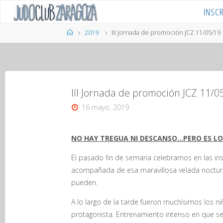
Saltar
INSC
al
contenido
Página
2019
III Jornada de promoción JCZ 11/05/19
de
Inicio
III Jornada de promoción JCZ 11/0
16 mayo, 2019
NO HAY TREGUA NI DESCANSO…
PERO ES L
El pasado fin de semana celebramos en las ins
acompañada de esa maravillosa velada nocturn
pueden.
A lo largo de la tarde fueron muchísimos los ni
protagonista. Entrenamiento intenso en que s