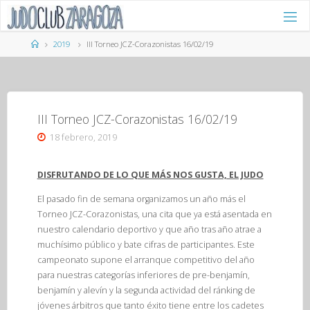
Saltar
al
contenido
Página
2019
III Torneo JCZ-Corazonistas 16/02/19
de
Inicio
III Torneo JCZ-Corazonistas 16/02/19
18 febrero, 2019
DISFRUTANDO DE LO QUE MÁS NOS GUSTA, EL JUDO
El pasado fin de semana organizamos un año más el
Torneo JCZ-Corazonistas, una cita que ya está asentada en
nuestro calendario deportivo y que año tras año atrae a
muchísimo público y bate cifras de participantes. Este
campeonato supone el arranque competitivo del año
para nuestras categorías inferiores de pre-benjamín,
benjamín y alevín y la segunda actividad del ránking de
jóvenes árbitros que tanto éxito tiene entre los cadetes