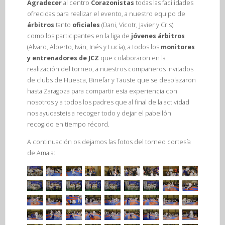
Agradecer
al centro
Corazonistas
todas las facilidades
ofrecidas para realizar el evento, a nuestro equipo de
árbitros
tanto
oficiales
(Dani, Vicotr, Javier y Cris)
como los participantes en la liga de
jóvenes árbitros
(Alvaro, Alberto, Iván, Inés y Lucía), a todos los
monitores
y entrenadores de JCZ
que colaboraron en la
realización del torneo, a nuestros compañeros invitados
de clubs de Huesca, Binefar y Tauste que se desplazaron
hasta Zaragoza para compartir esta experiencia con
nosotros y a todos los padres que al final de la actividad
nos ayudasteis a recoger todo y dejar el pabellón
recogido en tiempo récord.
A continuación os dejamos las fotos del torneo cortesía
de Amaia: