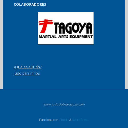
COLABORADORES
¿Qué es el judo?
Judo para niños
www.judoclubzaragoza.com
Funciona con
Fluida
&
WordPress.