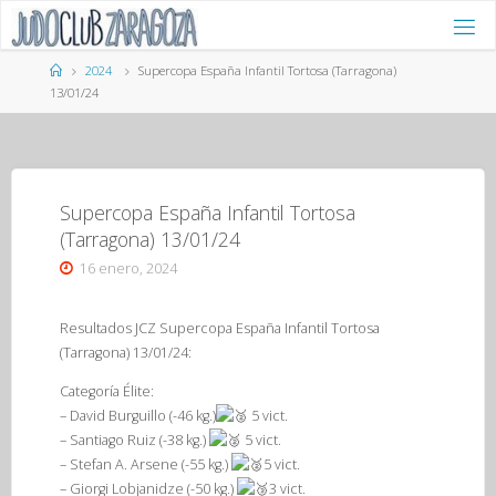
Saltar
al
contenido
Página
2024
Supercopa España Infantil Tortosa (Tarragona)
de
13/01/24
Inicio
Supercopa España Infantil Tortosa
(Tarragona) 13/01/24
16 enero, 2024
Resultados JCZ Supercopa España Infantil Tortosa
(Tarragona) 13/01/24:
Categoría Élite:
– David Burguillo (-46 kg.)
5 vict.
– Santiago Ruiz (-38 kg.)
5 vict.
– Stefan A. Arsene (-55 kg.)
5 vict.
– Giorgi Lobjanidze (-50 kg.)
3 vict.