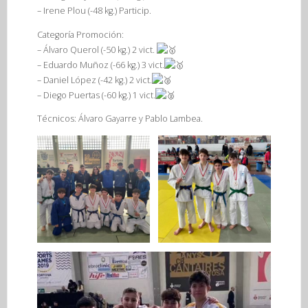
– Irene Plou (-48 kg.) Particip.
Categoría Promoción:
– Álvaro Querol (-50 kg.) 2 vict.
– Eduardo Muñoz (-66 kg.) 3 vict.
– Daniel López (-42 kg.) 2 vict.
– Diego Puertas (-60 kg.) 1 vict.
Técnicos: Álvaro Gayarre y Pablo Lambea.