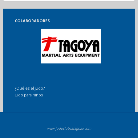
COLABORADORES
¿Qué es el judo?
Judo para niños
www.judoclubzaragoza.com