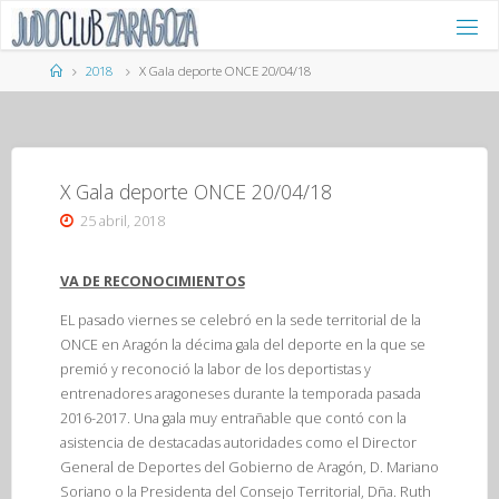
Saltar
al
contenido
Página
2018
X Gala deporte ONCE 20/04/18
de
Inicio
X Gala deporte ONCE 20/04/18
25 abril, 2018
VA DE RECONOCIMIENTOS
EL pasado viernes se celebró en la sede territorial de la
ONCE en Aragón la décima gala del deporte en la que se
premió y reconoció la labor de los deportistas y
entrenadores aragoneses durante la temporada pasada
2016-2017. Una gala muy entrañable que contó con la
asistencia de destacadas autoridades como el Director
General de Deportes del Gobierno de Aragón, D. Mariano
Soriano o la Presidenta del Consejo Territorial, Dña. Ruth