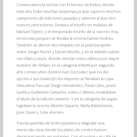
Comenzamos la noche con el torneo de bolos, donde
este año hubo muchas sorpresas ya que cayeron muchos
campeones de ediciones pasadas y salieron al alza otro
nuevos vencedores: Destaca el triunfo en muletas de
Manuel Tejero, y el inesperado triunfo de la «secre» Ana,
en los más peques se llevaba la victoria Daniel Andreu.
También se dieron dos empates en la pista benjamín
entre Sergio Ferrer y Daniel Murillo, y en la infantil-cadete
con Elián y Leyre, donde vencían estos últimos por mayor
numero de Strikes. En la categoría Infantil por segundo
año consecutivo dominó Iván Gonzalez que no dio
opción a sus rivales.En los mayores se llevaban la copa
Almudena Pascual, Diego Hernández, Paula Calvo, Jesús
Laviña y Guillermo Camacho, estos 2 últimos revalidaban
el titulo de la edición anterior. Y en la categoría de papas
lograban la victoria Alberto Gayarre, Marta Baldominos,
Jose Claver y Sole «Ferrer».
Tras las partidas de bolos pasamos a degustar una
merecida cena donde los platos de centro fueron
desapareciendo en instantes. Con el postre y el café se