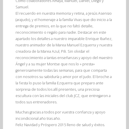
Como colaboradores Amaya, Manuel, Daniel, Diego y
Samuel.
El recuerdo en nuestra memoria y retina, a Jesús Asensio
(arajudo), y el homenaje a la familia Vivas que dio inicio a la
entrega de premios, en la que no faltó detalle,
reconocimiento o regalo para nadie. Destacar en este
apartado los detalles a nuestro imparable Enrique Ibañez,
nuestro animador de la Marea Manuel Ezquerra y nuestra
creadora de la Marea Azul, Pili. Sin olvidar el
reconocimiento a tantas enseñanzas y apoyo del maestro
Ángel y a su mujer Montse que nos lo » presta»
generosamente todas las semanas, para que comparta
con nosotros su sabiduría y amor por el judo. El broche a
la fiesta lo puso la familia Ezquerra que preparo ante
sorpresa de todos los allí presentes, una preciosa
escultura con las iniciales del club JCZ, que entregaron a
todos sus entrenadores.
Muchas gracias a todos por vuestra confianza y apoyo
incondicional año tras año.
Feliz Navidad y Próspero 2015 lleno de salud y éxitos.