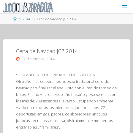
Saltar
al
contenido
Página
2014
Cena de Navidad JCZ 2014
de
Inicio
Cena de Navidad JCZ 2014
27 diciembre, 2014
SE ACABÓ LA TEMPORADA Y… EMPIEZA OTRA.
Otro año más celebramos nuestra tradicional cena de
navidad para finalizar el año junto con el reñido torneo de
bolos. El club va creciendo año tras año y eso se nota con
los más de 90 asistentes al evento. Estupendo ambiente
vivido entre todos los miembros que formamos JCZ…
deportistas, amigos, padres, colaboradores, antiguos
judocas, técnicos y directiva, disfrutamos de momentos
entrañables y “familiares”.