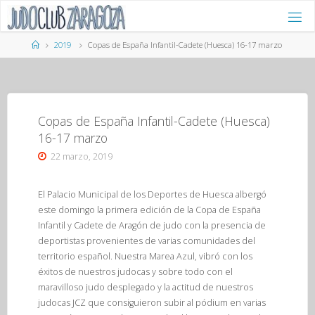
Saltar
al
contenido
Página
2019
Copas de España Infantil-Cadete (Huesca) 16-17 marzo
de
Inicio
Copas de España Infantil-Cadete (Huesca)
16-17 marzo
22 marzo, 2019
El Palacio Municipal de los Deportes de Huesca albergó
este domingo la primera edición de la Copa de España
Infantil y Cadete de Aragón de judo con la presencia de
deportistas provenientes de varias comunidades del
territorio español. Nuestra Marea Azul, vibró con los
éxitos de nuestros judocas y sobre todo con el
maravilloso judo desplegado y la actitud de nuestros
judocas JCZ que consiguieron subir al pódium en varias