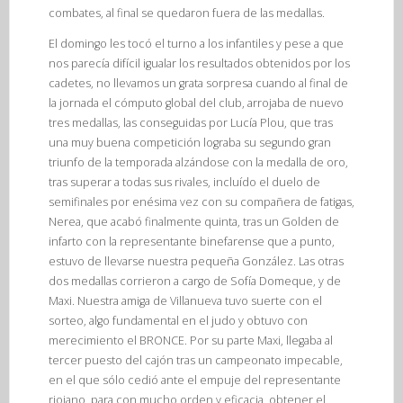
combates, al final se quedaron fuera de las medallas.
El domingo les tocó el turno a los infantiles y pese a que
nos parecía difícil igualar los resultados obtenidos por los
cadetes, no llevamos un grata sorpresa cuando al final de
la jornada el cómputo global del club, arrojaba de nuevo
tres medallas, las conseguidas por Lucía Plou, que tras
una muy buena competición lograba su segundo gran
triunfo de la temporada alzándose con la medalla de oro,
tras superar a todas sus rivales, incluído el duelo de
semifinales por enésima vez con su compañera de fatigas,
Nerea, que acabó finalmente quinta, tras un Golden de
infarto con la representante binefarense que a punto,
estuvo de llevarse nuestra pequeña González. Las otras
dos medallas corrieron a cargo de Sofía Domeque, y de
Maxi. Nuestra amiga de Villanueva tuvo suerte con el
sorteo, algo fundamental en el judo y obtuvo con
merecimiento el BRONCE. Por su parte Maxi, llegaba al
tercer puesto del cajón tras un campeonato impecable,
en el que sólo cedió ante el empuje del representante
riojano, para con mucho orden y eficacia, obtener el