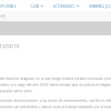
RIPCIONES
CLUB
ACTIVIDADES
RANKING JCZ
3/19
 15/03/19
la del Deporte aragonés en la que Sergio Ibáñez estaba nominado com
ados a lo largo del año 2018. Hacía tiempo que un judoca no llegaba a
 pasado varios años.
ecido reconocimiento a las horas de entrenamiento, sacrificios, kiló
momento tan entrañable y valorar todo el trabajo realizado por el e