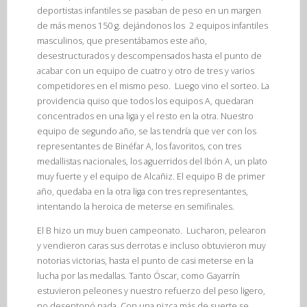
deportistas infantiles se pasaban de peso en un margen
de más menos 150 g. dejándonos los 2 equipos infantiles
masculinos, que presentábamos este año,
desestructurados y descompensados hasta el punto de
acabar con un equipo de cuatro y otro de tres y varios
competidores en el mismo peso. Luego vino el sorteo. La
providencia quiso que todos los equipos A, quedaran
concentrados en una liga y el resto en la otra. Nuestro
equipo de segundo año, se las tendría que ver con los
representantes de Binéfar A, los favoritos, con tres
medallistas nacionales, los aguerridos del Ibón A, un plato
muy fuerte y el equipo de Alcañiz. El equipo B de primer
año, quedaba en la otra liga con tres representantes,
intentando la heroica de meterse en semifinales.
El B hizo un muy buen campeonato. Lucharon, pelearon
y vendieron caras sus derrotas e incluso obtuvieron muy
notorias victorias, hasta el punto de casi meterse en la
lucha por las medallas. Tanto Óscar, como Gayarrín
estuvieron peleones y nuestro refuerzo del peso ligero,
no desentonó nada. Con una pizca más de suerte se