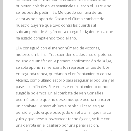
hubieran colado en las semifinales. Dieron el 100% y no
se les puede pedir más. Me quedo con una de las
victorias por ippon de Óscar y el último combate de
nuestro Gayarre que tuvo contra las cuerdas al
subcampeón de Aragón de la categoría siguiente a la que
ha estado compitiendo todo el año.
El A consiguió con el menor número de victorias,
meterse en la final. Tras caer derrotados ante el potente
equipo de Binéfar en la primera confrontación de la liga,
se sobreponían al vencer a los representantes de Ibón
en segunda ronda, quedando el enfrentamiento contra
Alcañiz, como último escollo para asegurar el pódium y el
pase a semifinales. Fue en este enfrentamiento donde
surgió la polémica. En el combate de Iván González,
ocurrió todo lo que no deseamos que ocurra nunca en
un combate… y hasta ahí voy a hablar. El caso es que
perdió el judoka que puso judo en el tatami, que marcó
yuko y que pese a los avances tecnológicos, se fue con
una derrota en el casillero por una penalización,