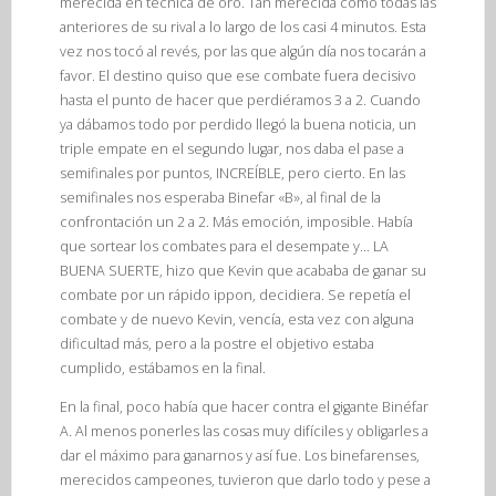
merecida en técnica de oro. Tan merecida como todas las
anteriores de su rival a lo largo de los casi 4 minutos. Esta
vez nos tocó al revés, por las que algún día nos tocarán a
favor. El destino quiso que ese combate fuera decisivo
hasta el punto de hacer que perdiéramos 3 a 2. Cuando
ya dábamos todo por perdido llegó la buena noticia, un
triple empate en el segundo lugar, nos daba el pase a
semifinales por puntos, INCREÍBLE, pero cierto. En las
semifinales nos esperaba Binefar «B», al final de la
confrontación un 2 a 2. Más emoción, imposible. Había
que sortear los combates para el desempate y… LA
BUENA SUERTE, hizo que Kevin que acababa de ganar su
combate por un rápido ippon, decidiera. Se repetía el
combate y de nuevo Kevin, vencía, esta vez con alguna
dificultad más, pero a la postre el objetivo estaba
cumplido, estábamos en la final.
En la final, poco había que hacer contra el gigante Binéfar
A. Al menos ponerles las cosas muy difíciles y obligarles a
dar el máximo para ganarnos y así fue. Los binefarenses,
merecidos campeones, tuvieron que darlo todo y pese a